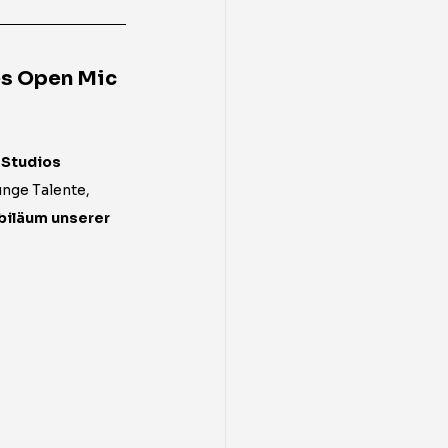
es Open Mic 
 Studios
unge Talente, 
biläum unserer 