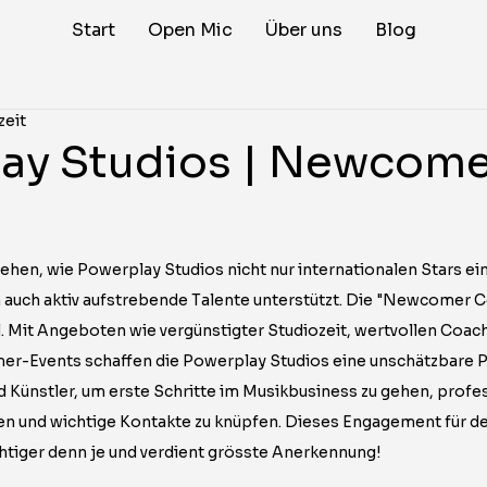
Start
Open Mic
Über uns
Blog
zeit
ay Studios | Newcom
sehen, wie Powerplay Studios nicht nur internationalen Stars ei
auch aktiv aufstrebende Talente unterstützt. Die "Newcomer Cor
l. Mit Angeboten wie vergünstigter Studiozeit, wertvollen Coac
r-Events schaffen die Powerplay Studios eine unschätzbare Pl
 Künstler, um erste Schritte im Musikbusiness zu gehen, profes
en und wichtige Kontakte zu knüpfen. Dieses Engagement für d
chtiger denn je und verdient grösste Anerkennung!