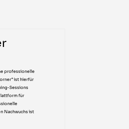
er
ne professionelle 
ner" ist hierfür 
hing-Sessions 
attform für 
sionelle 
en Nachwuchs ist 