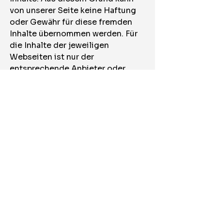
von unserer Seite keine Haftung
oder Gewähr für diese fremden
Inhalte übernommen werden. Für
die Inhalte der jeweiligen
Webseiten ist nur der
entsprechende Anbieter oder
Betreiber der Seite verantwortlich.
Zum Zeitpunkt des Einfügens
eines Links wurden die
entsprechenden Seiten auf
Rechtsverstöße überprüft. Zu
diesem Zeitpunkt wurden keine
rechtswidrigen Inhalte entdeckt.
Aus technischen Gründen ist es
unmöglich, alle verlinkten Seiten,
ohne konkrete Anhaltspunkte
einer Rechtsverletzung,
regelmäßig zu überprüfen. Sobald