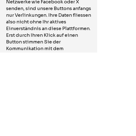
Netzwerke wie Facebook oder X
senden, sind unsere Buttons anfangs
nur Verlinkungen. Ihre Daten fliessen
also nicht ohne Ihr aktives
Einverständnis an diese Plattformen.
Erst durch Ihren Klick auf einen
Button stimmen Sie der
Kommunikation mit dem
ausgewählten sozialen Netzwerk zu –
das eigentliche Teilen erfolgt erst
danach.
Google Analytics-Erklärung
Wir nutzen Google Analytics (von
Google Inc.), um zu analysieren, wie
diese Webseite verwendet wird.
Dafür speichert Google Analytics
Cookies (kleine Textdateien) auf
Ihrem Computer. Diese sammeln
Daten über Ihre Nutzung, inklusive